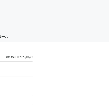
っ
と
見
ルール
る
最終更新日 : 2025/07/22