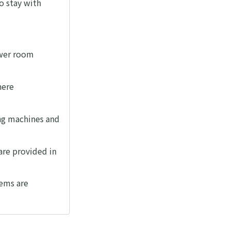
tay with
r room
ere
achines and
provided in
s are