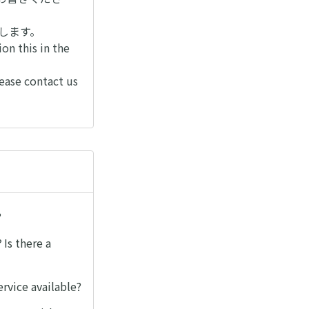
します。
on this in the
lease contact us
?
here a
e available?