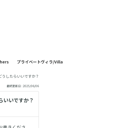
も
っ
と
見
ers
プライベートヴィラ/Villa
る
か？I need to check in after 8 pm. Would it be possible?
最終更新日 : 2025/06/06
たらいいですか？
お書きくださ