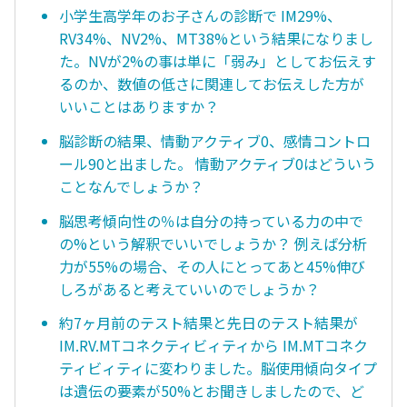
小学生高学年のお子さんの診断で IM29%、
RV34%、NV2%、MT38%という結果になりまし
た。NVが2%の事は単に「弱み」としてお伝えす
るのか、数値の低さに関連してお伝えした方が
いいことはありますか？
脳診断の結果、情動アクティブ0、感情コントロ
ール90と出ました。 情動アクティブ0はどういう
ことなんでしょうか？
脳思考傾向性の％は自分の持っている力の中で
の%という解釈でいいでしょうか？ 例えば分析
力が55%の場合、その人にとってあと45%伸び
しろがあると考えていいのでしょうか？
約7ヶ月前のテスト結果と先日のテスト結果が
IM.RV.MTコネクティビィティから IM.MTコネク
ティビィティに変わりました。脳使用傾向タイプ
は遺伝の要素が50%とお聞きしましたので、ど