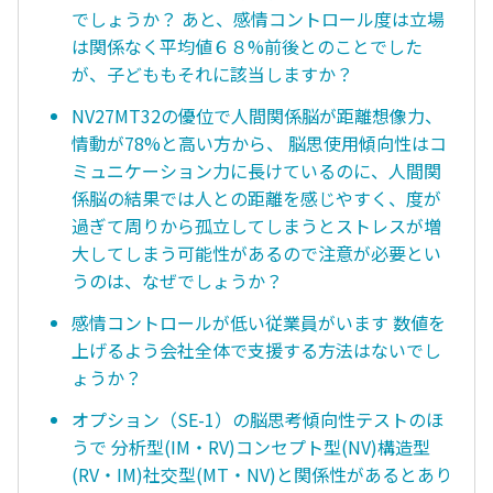
でしょうか？ あと、感情コントロール度は立場
は関係なく平均値６８%前後とのことでした
が、子どももそれに該当しますか？
NV27MT32の優位で人間関係脳が距離想像力、
情動が78%と高い方から、 脳思使用傾向性はコ
ミュニケーション力に長けているのに、人間関
係脳の結果では人との距離を感じやすく、度が
過ぎて周りから孤立してしまうとストレスが増
大してしまう可能性があるので注意が必要とい
うのは、なぜでしょうか？
感情コントロールが低い従業員がいます 数値を
上げるよう会社全体で支援する方法はないでし
ょうか？
オプション（SE-1）の脳思考傾向性テストのほ
うで 分析型(IM・RV)コンセプト型(NV)構造型
(RV・IM)社交型(MT・NV)と関係性があるとあり