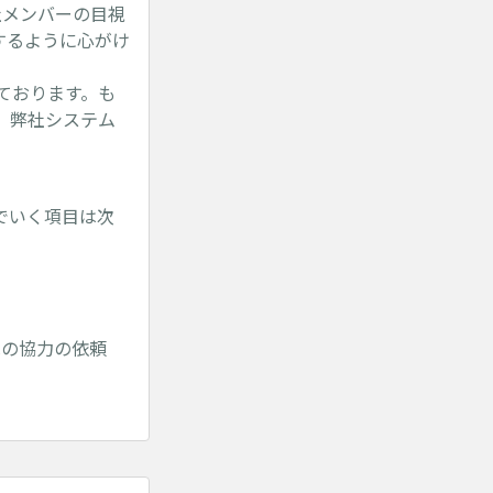
社メンバーの目視
するように心がけ
ております。も
。弊社システム
でいく項目は次
への協力の依頼