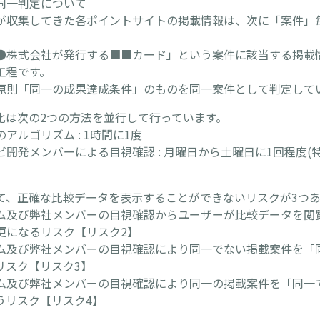
同一判定について
が収集してきた各ポイントサイトの掲載情報は、次に「案件」
●株式会社が発行する■■カード」という案件に該当する掲載
工程です。
原則「同一の成果達成条件」のものを同一案件として判定して
化は次の2つの方法を並行して行っています。
アルゴリズム : 1時間に1度
開発メンバーによる目視確認 : 月曜日から土曜日に1回程度(
て、正確な比較データを表示することができないリスクが3つあ
ム及び弊社メンバーの目視確認からユーザーが比較データを閲
更になるリスク【リスク2】
ム及び弊社メンバーの目視確認により同一でない掲載案件を「
リスク【リスク3】
ム及び弊社メンバーの目視確認により同一の掲載案件を「同一
うリスク【リスク4】