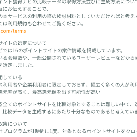
イント獲得ナビの比較データの取得方法並びに生成方法につい
直にお伝えすることで、
の本サービスの利用の際の検討材料としていただければと考え
ては利用規約も合わせてご覧ください。
u.com/terms
サイトの選定について
ビでは16のポイントサイトの案件情報を掲載しています。
いる会員数や、一般公開されているユーザーレビューなどから
を選定しました。
用している
ス利用者や企業利用者に限定しておらず、幅広く多くの人が利
還元率が高く、最高還元額を出す可能性が高い
る全てのポイントサイトを比較対象とすることは難しい中で、
、比較データを生成するにあたり十分なものであると考えてい
収集について
社プログラムが1時間に1度、対象となるポイントサイトをクロ