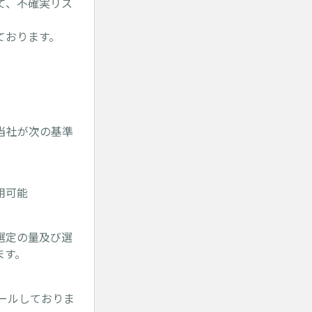
て、不確実リス
ております。
当社が次の基準
用可能
選定の量及び選
ます。
ールしておりま