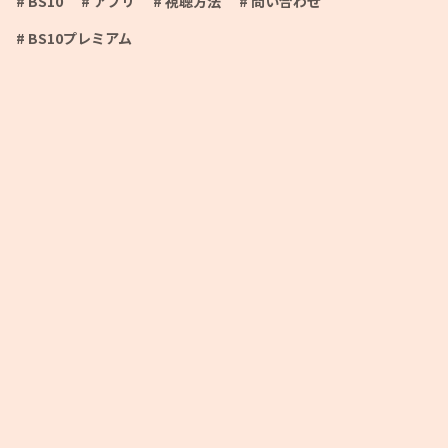
# BS10
# アプリ
# 視聴方法
# 問い合わせ
# BS10プレミアム