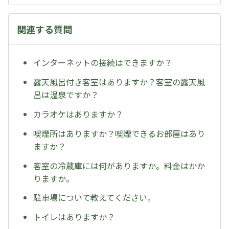
関連する質問
インターネットの接続はできますか？
露天風呂付き客室はありますか？客室の露天風
呂は温泉ですか？
カラオケはありますか？
喫煙所はありますか？喫煙できるお部屋はあり
ますか？
客室の冷蔵庫には何がありますか。料金はかか
りますか。
駐車場について教えてください。
トイレはありますか？