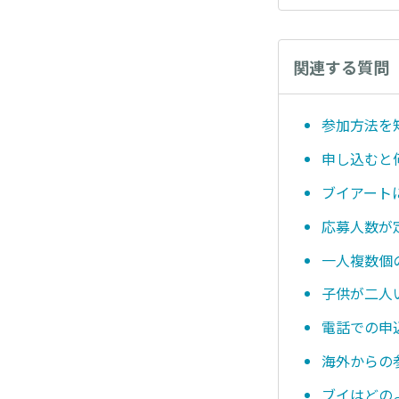
関連する質問
参加方法を
申し込むと
ブイアート
応募人数が
一人複数個
子供が二人
電話での申
海外からの
ブイはどの