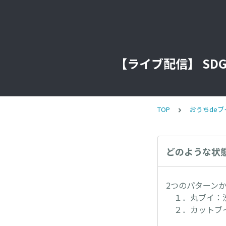
【ライブ配信】 S
TOP
おうちde
どのような状
2つのパターン
１．丸ブイ：洗
２．カットブイ