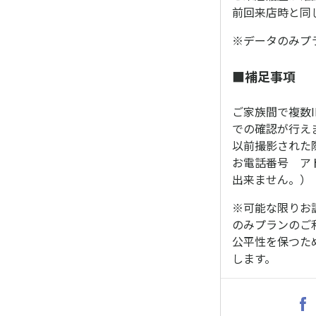
前回来店時と同
※データのみプ
■補足事項
ご家族間で複数
での確認が行え
以前撮影された
お電話番号 ア
出来ません。）
※可能な限りお
のみプランのご
公平性を保つた
します。