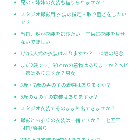
兄弟・姉妹の衣装も借りられますか？
スタジオ撮影用 衣装の指定・取り置きをしたい
です
当日、親が衣装を選びたい。子供に衣装を見せ
ないでほしい
1/2成人式の衣装はありますか？ 10歳の記念
まだ2歳です。80ｃｍの着物はありますか？ベビ
ー袴はありますか？男女
3歳・7歳の男の子の着物はありますか？
5歳の女の子の衣装はありますか？
スタジオ衣装でそのまま外出できますか？
撮影とお参りの衣装は一緒ですか？ 七五三
同日/前撮り
WEB上で衣装の確認はできますか？