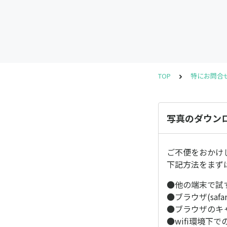
TOP
特にお問合
写真のダウンロ
ご不便をおかけ
下記方法をまず
●他の端末で試す
●ブラウザ(safar
●ブラウザのキ
●wifi環境下で