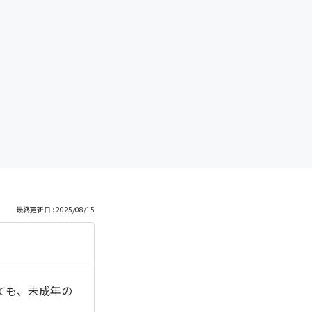
も
っ
と
見
る
最終更新日 : 2025/08/15
ても、未成年の