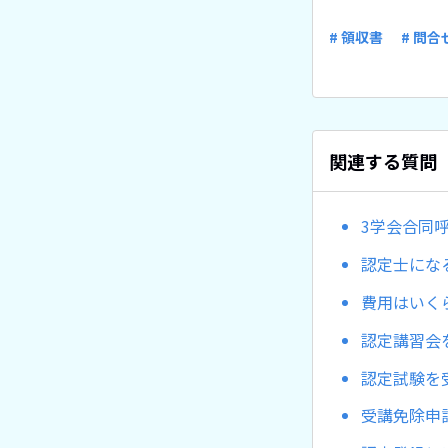
# 領収書
# 問合
関連する質問
3学会合同
認定士にな
費用はいく
認定講習会
認定試験を
受講免除申