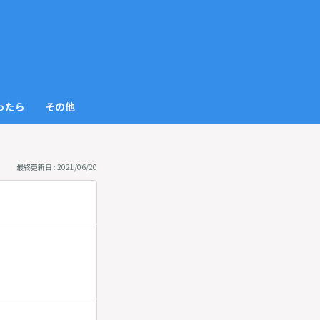
っ
と
見
ったら
その他
る
最終更新日 : 2021/06/20