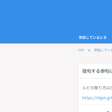
参加しているとき
TOP
参加してい
投句する俳句
ルビの振り方は
https://ntgm.gi