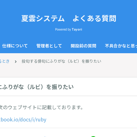
夏雲システム よくある質問
Powered by
Tayori
仕様について
管理者として
開設前の質問
不具合かなと思
るとき
投句する俳句にふりがな（ルビ）を振りたい
にふりがな（ルビ）を振りたい
次のウェブサイトに記載しております。
tbook.io/docs/i/ruby