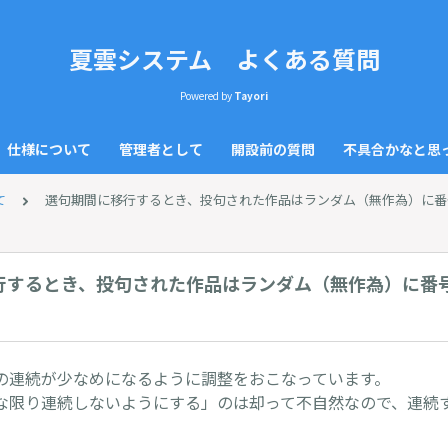
夏雲システム よくある質問
Powered by
Tayori
仕様について
管理者として
開設前の質問
不具合かなと思
て
選句期間に移行するとき、投句された作品はランダム（無作為）に番
行するとき、投句された作品はランダム（無作為）に番
の連続が少なめになるように調整をおこなっています。
な限り連続しないようにする」のは却って不自然なので、連続
。