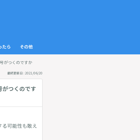
っ
と
見
ったら
その他
る
号がつくのですか
最終更新日 : 2021/06/20
号がつくのです
する可能性も敢え