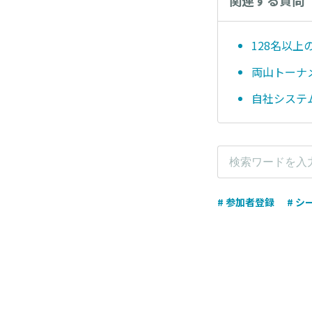
関連する質問
128名以
両山トーナ
自社システ
# 参加者登録
# シ