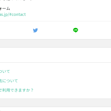
ォーム
as.jp/#contact
ついて
法について
で利用できますか？