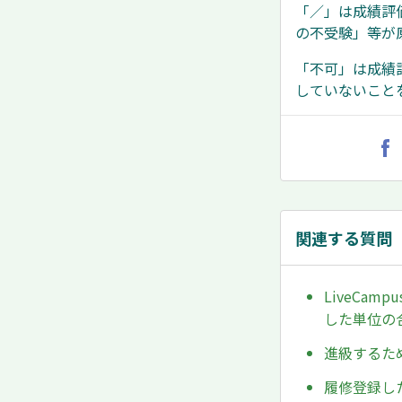
「／」は成績評
の不受験」等が
「不可」は成績
していないこと
関連する質問
LiveCa
した単位の
進級するた
履修登録した