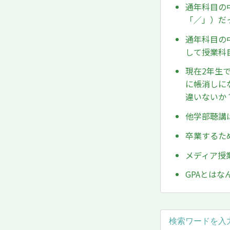
通年科目の
「／」）だ
通年科目の
して授業科
現在2年生
に帳消しに
違いないか
他学部聴講
卒業するた
メディア授
GPAとはな