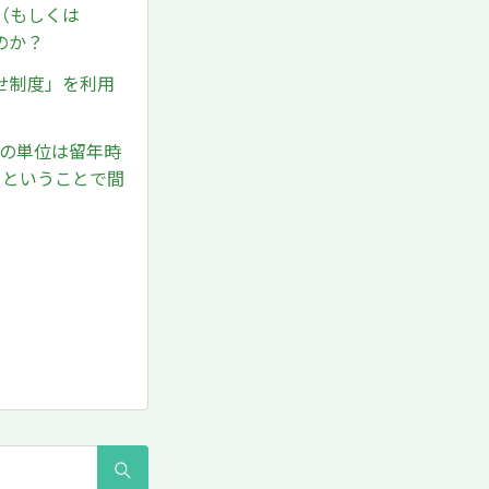
（もしくは
のか？
せ制度」を利用
済の単位は留年時
るということで間
。