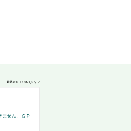
も
っ
と
見
る
最終更新日 : 2024/07/12
きません。ＧＰ