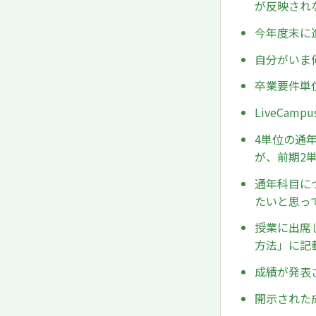
が反映され
今年度末に
自分がいま
卒業要件単
LiveCa
4単位の通
が、前期2
通年科目に
たいと思っ
授業に出席
方法」に記
成績が発表
開示された