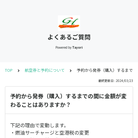
よくあるご質問
Powered by
Tayori
TOP
航空券と予約について
予約から発券（購入）するまでの
最終更新日 : 2024/03/23
予約から発券（購入）するまでの間に金額が変
わることはありますか？
下記の理由で変動します。
・燃油サーチャージと空港税の変更