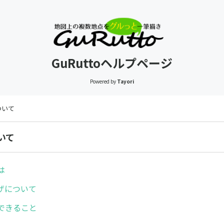
GuRuttoヘルプページ
Powered by
Tayori
について
ついて
は
ザについて
でできること