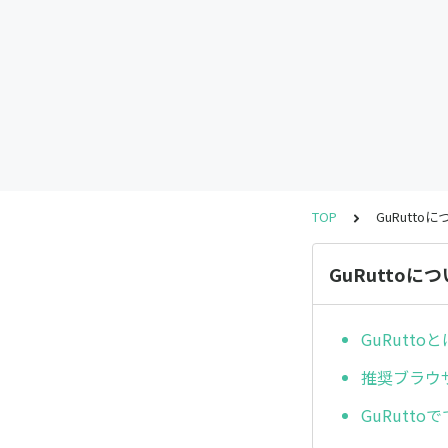
TOP
GuRutto
GuRuttoに
GuRuttoと
推奨ブラウ
GuRutto