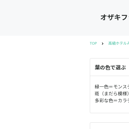
オザキフ
TOP
高級ホテル
葉の色で選ぶ
緑一色＝モンス
斑（まだら模様
多彩な色＝カラ