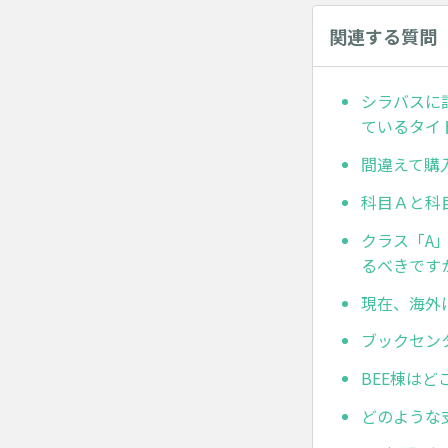
関連する質問
シラバスに
ているタイ
間違えて購
科目Ａと科
クラス「A
るべきです
現在、海外
ブックセン
BEE棟は
どのような