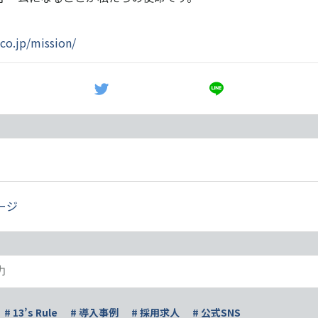
.co.jp/mission/
ージ
# 13’s Rule
# 導入事例
# 採用求人
# 公式SNS