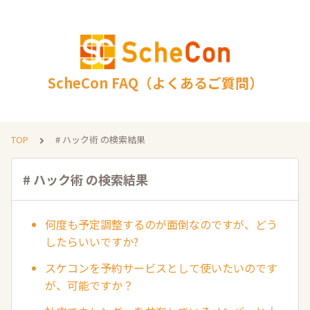
ScheCon FAQ（よくあるご質問）
TOP
# ハック術 の検索結果
# ハック術 の検索結果
何度も予定調整するのが面倒なのですが、どう
したらいいですか?
スケコンを予約サービスとして使いたいのです
が、可能ですか？