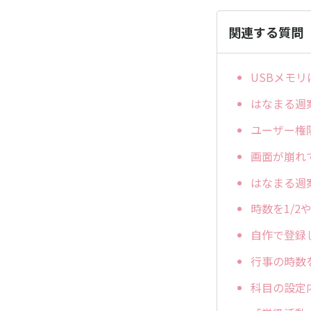
関連する質問
USBメモ
はなまる週
ユーザー権
画面が崩れ
はなまる週
時数を1/2
自作で登録
行事の時数
科目の設定