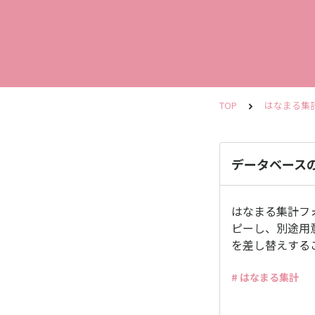
TOP
はなまる集
データベース
はなまる集計フォ
ピーし、別途用意
を差し替えする
# はなまる集計