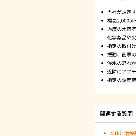
当社が規定
標高2,000
過度の水蒸
化学薬品や
指定の取付
振動、衝撃
浸水の恐れ
近隣にアマ
指定の温度範
関連する質問
本体と増設