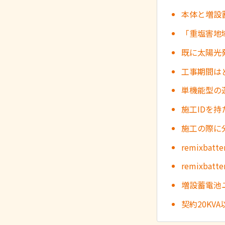
本体と増設
「重塩害地
既に太陽光発
工事期間は
単機能型の
施工IDを
施工の際に
remixb
remixb
増設蓄電池
契約20K