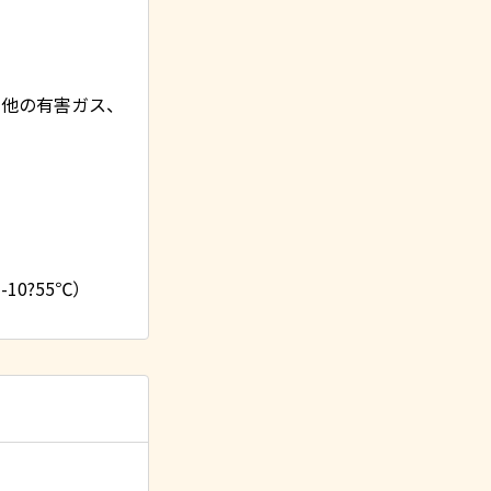
の他の有害ガス、
0?55℃）