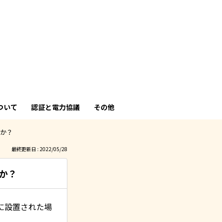
も
っ
と
見
ついて
認証と電力協議
その他
る
すか？
最終更新日 : 2022/05/28
すか？
に設置された場