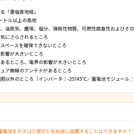
する「重塩害地域」
メートル以上の高地
気、油蒸気、塵埃、塩分、揮発性物質、可燃性腐食性およびそ
火気にさらされるところ
けスペースを確保できないところ
の影響が大きいところ
があるところ、電界の影響が大きいところ
チュア無線のアンテナがあるところ
囲以外のところ（インバータ：-25?45℃／蓄電池モジュール：-1
蓄電池をカタログ表示と左右逆に設置することはできますか？