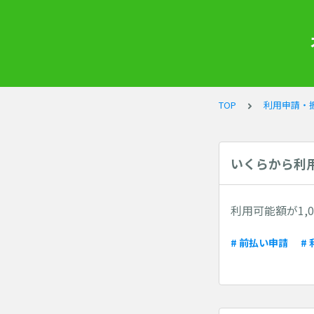
TOP
利用申請・
いくらから利
利用可能額が1,
# 前払い申請
#