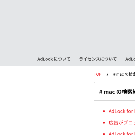
AdLock について
ライセンスについて
AdLo
TOP
# mac の
# mac の検
AdLock 
広告がブロ
AdLock f