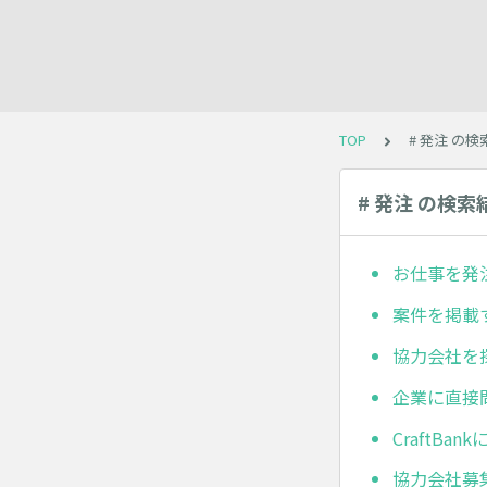
TOP
# 発注 の
# 発注 の検索
お仕事を発
案件を掲載
協力会社を
企業に直接
CraftB
協力会社募