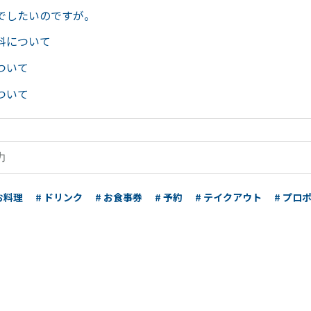
でしたいのですが。
料について
ついて
ついて
 お料理
# ドリンク
# お食事券
# 予約
# テイクアウト
# プロ