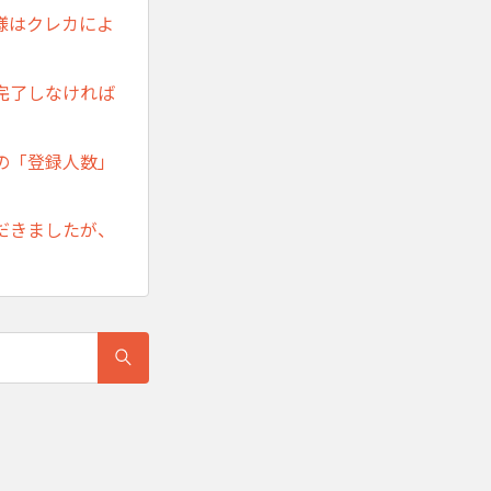
様はクレカによ
完了しなければ
の「登録人数」
だきましたが、