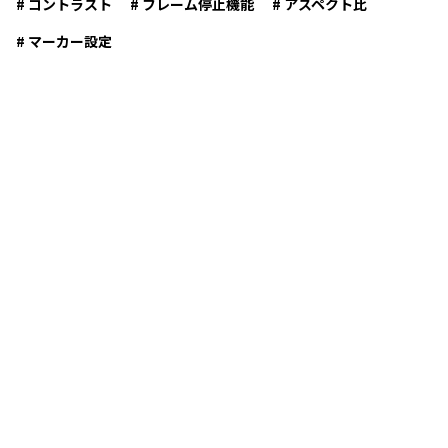
# コントラスト
# フレーム停止機能
# アスペクト比
# マーカー設定