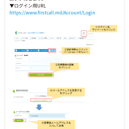
▼ログイン用URL
https://www.firstcall.md/Account/Login