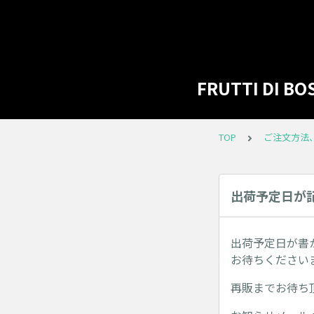
FRUTTI D
TOP
ご注文方法
出荷予定日が
出荷予定日が書
お待ちください
再販までお待ち