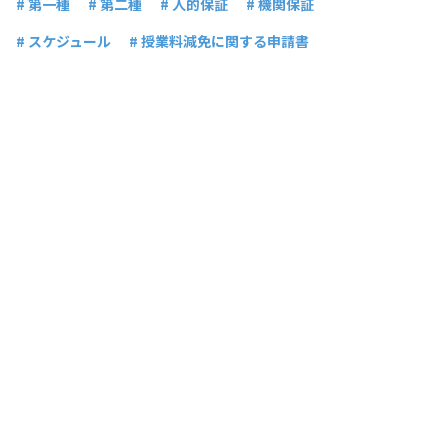
# 第一種
# 第二種
# 人的保証
# 機関保証
# スケジュール
# 授業料減免に関する申請書