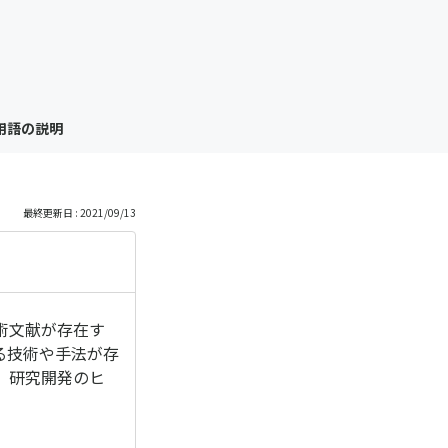
っ
と
見
用語の説明
る
最終更新日 : 2021/09/13
術文献が存在す
る技術や手法が存
、研究開発のヒ