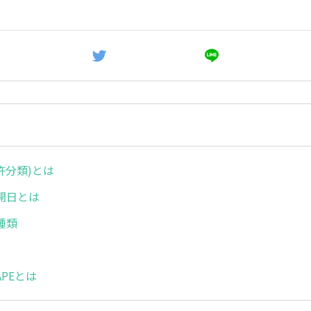
特許分類)とは
開日とは
種類
CAPEとは