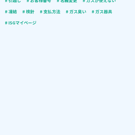
# 引越し
# お客様番号
# 名義変更
# ガスが使えない
# 凍結
# 検針
# 支払方法
# ガス臭い
# ガス器具
# ISGマイページ