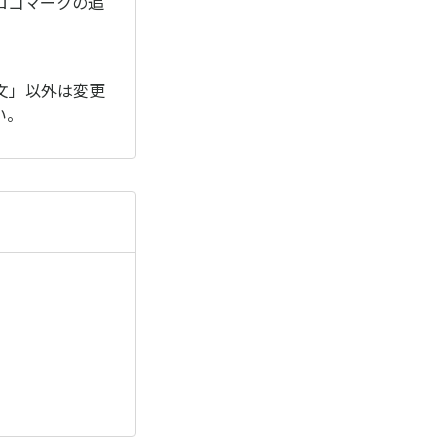
ロゴマークの追
文」以外は変更
い。