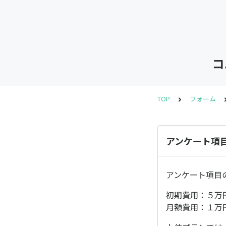
コ
TOP
フォーム
アンケート項
アンケート項目
初期費用：５万
月額費用：１万