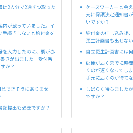
書は2人分で2通ずつ取った
ケースワーカーと会
元に保護決定通知書
いですか？
案内が載っていました。イ
で手続きしないと給付金を
給付金の申し込み後
更生計画書も出せな
号を入力したのに、欄が赤
自立更生計画書には
意書きが出ました。受付番
郵便が届くまでに時
ですか？
くのが遅くなってし
手元に届くのが待て
用意できそうにありませ
しばらく待ちました
？
ですか？
書類提出も必要ですか？