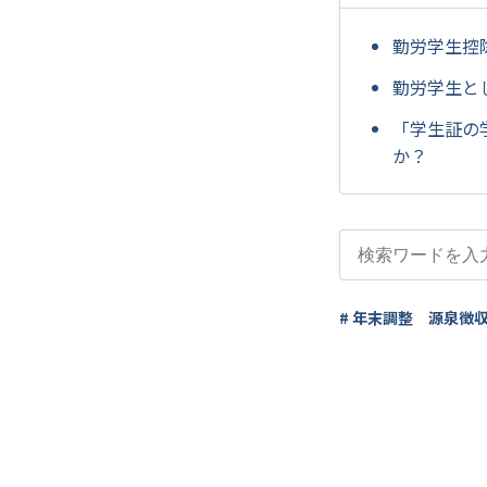
勤労学生控
勤労学生と
「学生証の
か？
# 年末調整 源泉徴