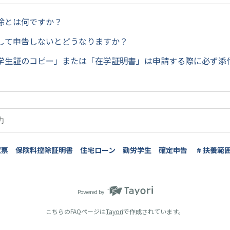
除とは何ですか？
して申告しないとどうなりますか？
学生証のコピー」または「在学証明書」は申請する際に必ず添
収票 保険料控除証明書 住宅ローン 勤労学生 確定申告
# 扶養範
Powered by
こちらのFAQページは
Tayori
で作成されています。