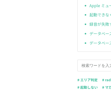
Apple 
起動できなく
録音が失敗する
データベース修
データベース
# エリア判定
# rad
# 起動しない
# マ