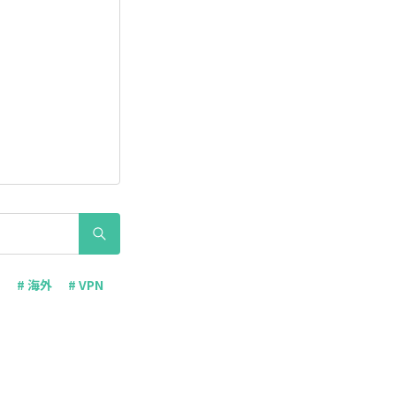
ー
# 海外
# VPN