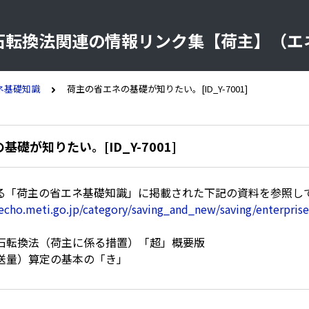
石転換法関連の情報リンク集【荷主】（エ
ネ基礎知識
荷主の省エネの基礎が知りたい。[ID_Y-7001]
礎が知りたい。[ID_Y-7001]
ある「荷主の省エネ基礎知識」に掲載された下記の資料を参照し
echo.meti.go.jp/category/saving_and_new/saving/enterprise
石転換法（荷主に係る措置）「超」概要版
送量）算定の基本の「き」