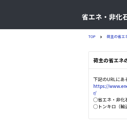
省エネ・非化
TOP
荷主の省エ
荷主の省エネの基
下記のURLに
https://www.en
r/
◯省エネ・非化
◯トンキロ（輸