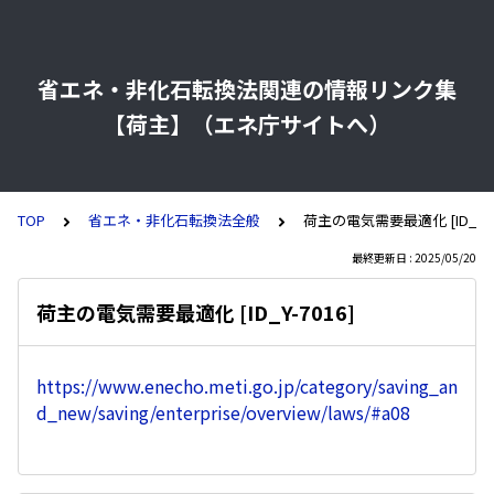
省エネ・非化石転換法関連の情報リンク集
【荷主】（エネ庁サイトへ）
TOP
省エネ・非化石転換法全般
荷主の電気需要最適化 [ID_Y-70
最終更新日 : 2025/05/20
荷主の電気需要最適化 [ID_Y-7016]
https://www.enecho.meti.go.jp/category/saving_an
d_new/saving/enterprise/overview/laws/#a08