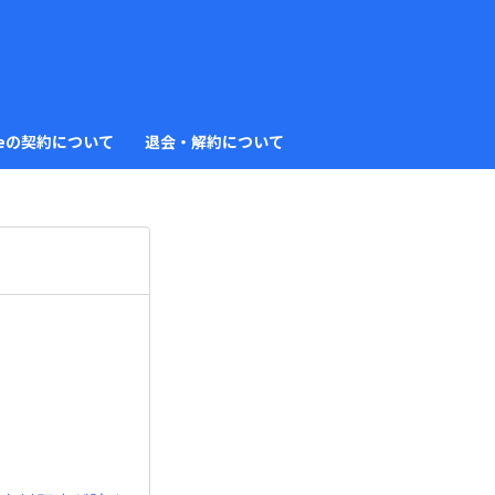
っ
と
見
eの契約について
退会・解約について
る