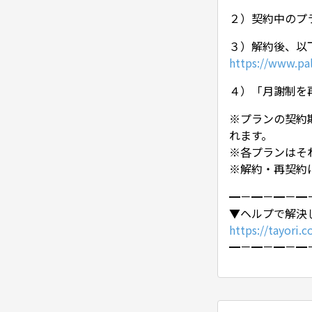
２）契約中のプ
３）解約後、以
https://www.pal
４）「月謝制を
※プランの契約
れます。
※各プランはそ
※解約・再契約
━－━－━－━
▼ヘルプで解決
https://tayori.
━－━－━－━