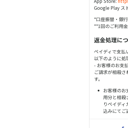
App Store:
http
Google Play 
*口座振替・銀
**1回のご利用
返金処理に
ペイディで支払
以下のように処
- お客様のお支
ご請求が相殺さ
す。
お客様のお
用分と相殺
りペイディ
込みにてご