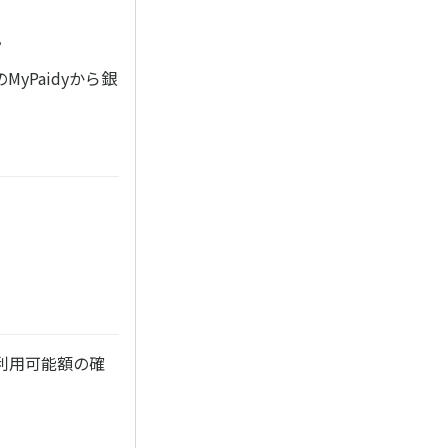
。
Paidyから銀
利用可能額の確