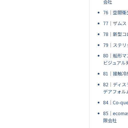
会社
76｜空間衛
77｜ザム
78｜新型コ
79｜ステリ
80｜船形
ビジュアル
81｜接触
82｜ディス
デアフォル
84｜Co-
85｜eco
限会社