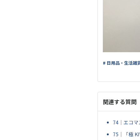
# 日用品・生活雑
関連する質問
74｜エコ
75｜「極 