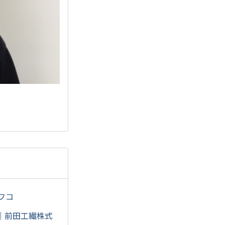
フコ
）｜前田工繊株式