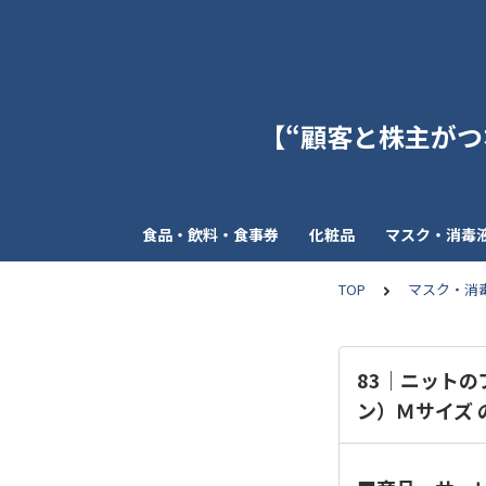
【“顧客と株主がつな
食品・飲料・食事券
化粧品
マスク・消毒
TOP
マスク・消
83｜ニット
ン）Ｍサイズ