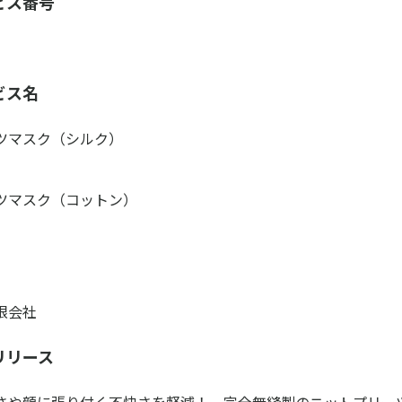
ビス番号
ビス名
ツマスク（シルク）
ツマスク（コットン）
限会社
リリース
さや顔に張り付く不快さを軽減！ 完全無縫製のニットプリー