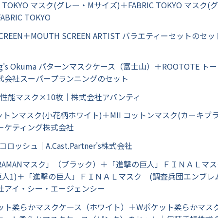
IC TOKYO マスク(グレー・Mサイズ)＋FABRIC TOKYO マスク
BRIC TOKYO
 SCREEN＋MOUTH SCREEN ARTIST バラエティーセットの
ing's Okuma パターンマスクケース（富士山）＋ROOTOTE 
式会社スーパープランニングのセット
4高性能マスク×10枚｜株式会社アバンティ
 コットンマスク(小花柄ホワイト)＋MII コットンマスク(カーキブ
ーケティング株式会社
コロッシュ｜A.Cast.Partner's株式会社
TRAMANマスク」（ブラック）＋「進撃の巨人」ＦＩＮＡＬマ
巨人1)＋「進撃の巨人」ＦＩＮＡＬマスク (調査兵団エンブレム
社アイ・シー・エージェンシー
ケット柔らかマスクケース（ホワイト）＋Wポケット柔らかマス