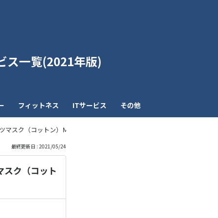
も
っ
ス一覧(2021年版)
と
見
ー
フィットネス
ITサービス
その他
る
ーツマスク（コットン）Ｍサイズ のセット｜石川メリヤス有限会社
最終更新日 : 2021/05/24
マスク（コット