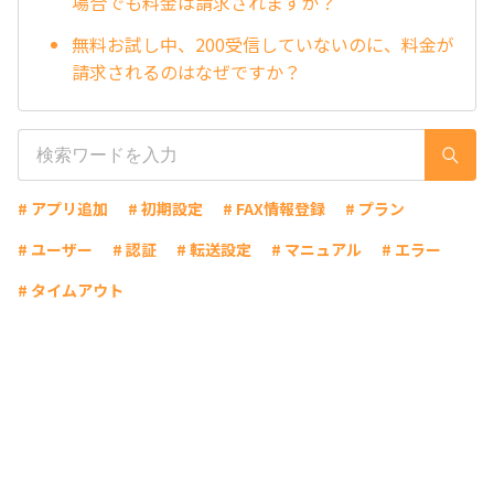
場合でも料金は請求されますか？
無料お試し中、200受信していないのに、料金が
請求されるのはなぜですか？
# アプリ追加
# 初期設定
# FAX情報登録
# プラン
# ユーザー
# 認証
# 転送設定
# マニュアル
# エラー
# タイムアウト