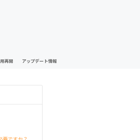
も
っ
と
見
用再開
アップデート情報
る
必要ですか？