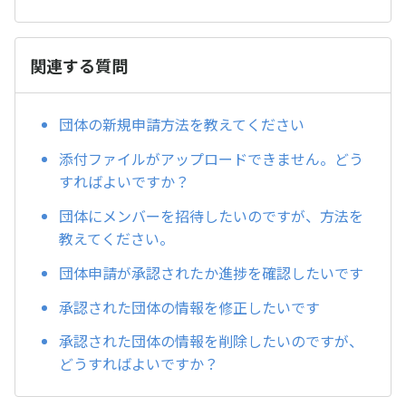
関連する質問
団体の新規申請方法を教えてください
添付ファイルがアップロードできません。どう
すればよいですか？
団体にメンバーを招待したいのですが、方法を
教えてください。
団体申請が承認されたか進捗を確認したいです
承認された団体の情報を修正したいです
承認された団体の情報を削除したいのですが、
どうすればよいですか？